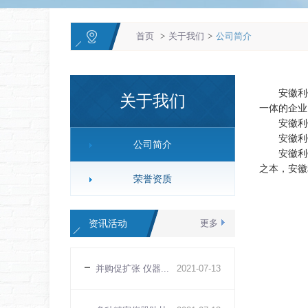
首页
>
关于我们
>
公司简介
安徽利铭
关于我们
一体的企业
安徽利铭
安徽利铭
公司简介
安徽利铭仪
之本，安徽
荣誉资质
资讯活动
更多
并购促扩张 仪器...
2021
-
07
-
13